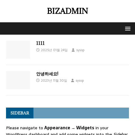
BIZADMIN
1111
2025년 01월 24일
sysop
안녕하세요!
2023년 11월 30일
sysop
SIDEBAR
Please navigate to
Appearance → Widgets
in your
WordPress dashboard and add some widgets into the
Sidebar